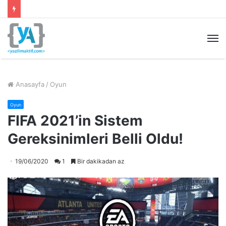
M
Anasayfa
/
Oyun
Oyun
FIFA 2021’in Sistem
Gereksinimleri Belli Oldu!
19/06/2020
1
Bir dakikadan az