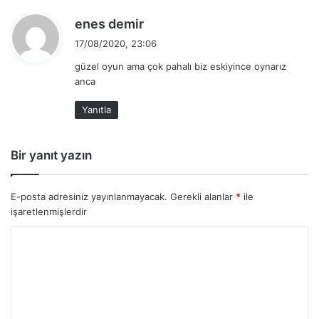
d
enes demir
e
17/08/2020, 23:06
d
güzel oyun ama çok pahalı biz eskiyince oynarız
i
anca
k
i
Yanıtla
:
Bir yanıt yazın
E-posta adresiniz yayınlanmayacak.
Gerekli alanlar
*
ile
işaretlenmişlerdir