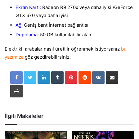
Ekran Kartı:
Radeon R9 270x veya daha iyisi /GeForce
GTX 670 veya daha iyisi
Ağ:
Geniş bant İnternet bağlantısı
Depolama:
50 GB kullanılabilir alan
Elektrikli arabalar nasıl üretilir öğrenmek istiyorsanız
bu
yazımıza
göz gezdirebilirsiniz.
LinkedIn
Tumblr
Pinterest
Reddit
VKontakte
E-Posta ile paylaş
Yazdır
İlgili Makaleler