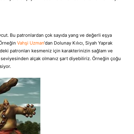
vcut. Bu patronlardan çok sayıda yang ve değerli eşya
. Örneğin
Vahşi Uzman
‘dan Dolunay Kılıcı, Siyah Yaprak
deki patronları kesmeniz için karakterinizin sağlam ve
n seviyesinden alçak olmanız şart diyebiliriz. Örneğin çoğu
siyor.