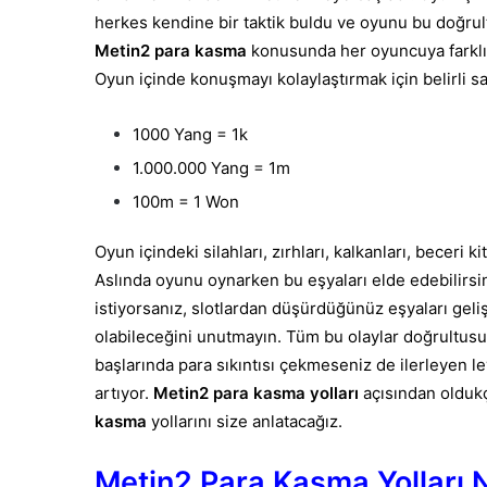
herkes kendine bir taktik buldu ve oyunu bu doğrul
Metin2 para kasma
konusunda her oyuncuya farklı 
Oyun içinde konuşmayı kolaylaştırmak için belirli say
1000 Yang = 1k
1.000.000 Yang = 1m
100m = 1 Won
Oyun içindeki silahları, zırhları, kalkanları, beceri k
Aslında oyunu oynarken bu eşyaları elde edebilirsi
istiyorsanız, slotlardan düşürdüğünüz eşyaları gelişt
olabileceğini unutmayın. Tüm bu olaylar doğrultusu
başlarında para sıkıntısı çekmeseniz de ilerleyen lev
artıyor.
Metin2 para kasma yolları
açısından oldukç
kasma
yollarını size anlatacağız.
Metin2 Para Kasma Yolları N