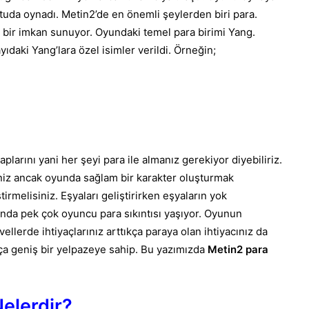
tuda oynadı. Metin2’de en önemli şeylerden biri para.
bir imkan sunuyor. Oyundaki temel para birimi Yang.
ıdaki Yang’lara özel isimler verildi. Örneğin;
itaplarını yani her şeyi para ile almanız gerekiyor diyebiliriz.
niz ancak oyunda sağlam bir karakter oluşturmak
irmelisiniz. Eşyaları geliştirirken eşyaların yok
nda pek çok oyuncu para sıkıntısı yaşıyor. Oyunun
ellerde ihtiyaçlarınız arttıkça paraya olan ihtiyacınız da
a geniş bir yelpazeye sahip. Bu yazımızda
Metin2 para
elerdir?