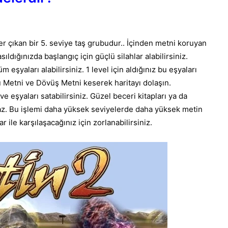
mler çıkan bir 5. seviye taş grubudur.. İçinden metni koruyan
sıldığınızda başlangıç için güçlü silahlar alabilirsiniz.
 eşyaları alabilirsiniz. 1 level için aldığınız bu eşyaları
ü Metni ve Dövüş Metni keserek haritayı dolaşın.
ve eşyaları satabilirsiniz. Güzel beceri kitapları ya da
az. Bu işlemi daha yüksek seviyelerde daha yüksek metin
r ile karşılaşacağınız için zorlanabilirsiniz.