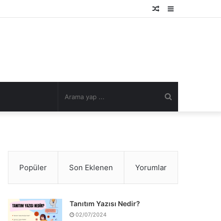
Rastgele
Kenar
Makale
Bölmesi
Arama
yap
...
Popüler
Son Eklenen
Yorumlar
Tanıtım Yazısı Nedir?
02/07/2024