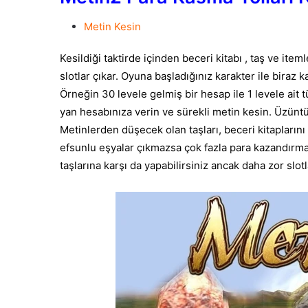
Metin Kesin
Kesildiği taktirde içinden beceri kitabı , taş ve ite
slotlar çıkar. Oyuna başladığınız karakter ile biraz ka
Örneğin 30 levele gelmiş bir hesap ile 1 levele ait tüm
yan hesabınıza verin ve sürekli metin kesin. Üzünt
Metinlerden düşecek olan taşları, beceri kitaplarını 
efsunlu eşyalar çıkmazsa çok fazla para kazandırm
taşlarına karşı da yapabilirsiniz ancak daha zor slotla