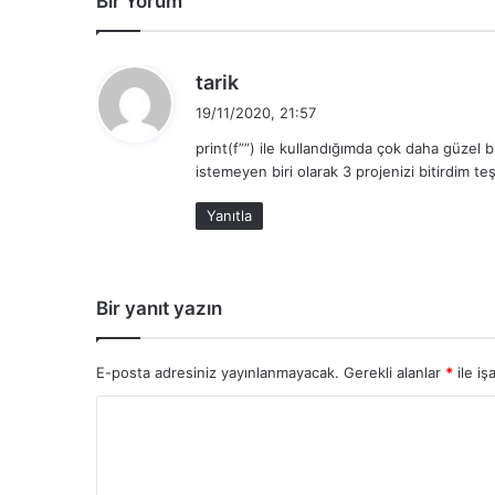
Bir Yorum
d
tarik
e
19/11/2020, 21:57
d
print(f””) ile kullandığımda çok daha güzel 
i
istemeyen biri olarak 3 projenizi bitirdim t
k
i
Yanıtla
:
Bir yanıt yazın
E-posta adresiniz yayınlanmayacak.
Gerekli alanlar
*
ile iş