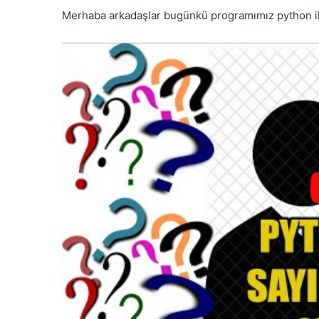
Merhaba arkadaşlar bugünkü programımız python il