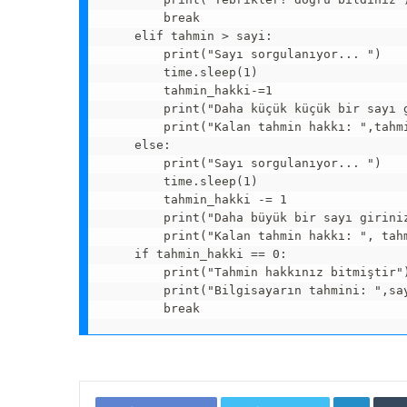
        break

    elif tahmin > sayi:

        print("Sayı sorgulanıyor... ")

        time.sleep(1)

        tahmin_hakki-=1

        print("Daha küçük küçük bir sayı g
        print("Kalan tahmin hakkı: ",tahmi
    else:

        print("Sayı sorgulanıyor... ")

        time.sleep(1)

        tahmin_hakki -= 1

        print("Daha büyük bir sayı giriniz
        print("Kalan tahmin hakkı: ", tahm
    if tahmin_hakki == 0:

        print("Tahmin hakkınız bitmiştir")
        print("Bilgisayarın tahmini: ",say
Linked