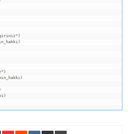
iriniz")

n_hakki)

")

in_hakki)



i)

In
Tumblr
Pinterest
Reddit
VKontakte
E-Posta ile paylaş
Yazdır