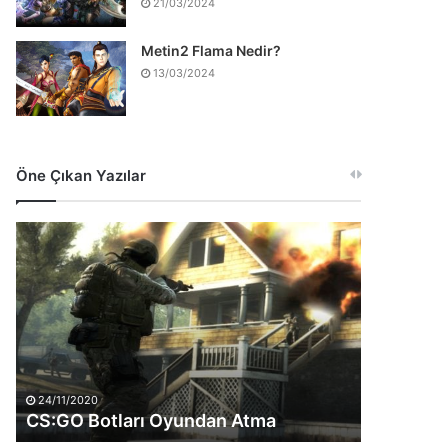
21/03/2024
Metin2 Flama Nedir?
13/03/2024
Öne Çıkan Yazılar
CS:GO
Botları
Oyundan
Atma
24/11/2020
CS:GO Botları Oyundan Atma