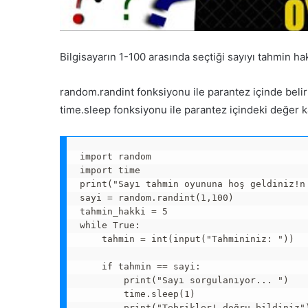
Bilgisayarın 1-100 arasında seçtiği sayıyı tahmin ha
random.randint fonksiyonu ile parantez içinde belirti
time.sleep fonksiyonu ile parantez içindeki değer 
import random

import time

print("Sayı tahmin oyununa hoş geldiniz!n 
sayi = random.randint(1,100)

tahmin_hakki = 5

while True:

    tahmin = int(input("Tahmininiz: "))

    if tahmin == sayi:

        print("Sayı sorgulanıyor... ")

        time.sleep(1)

        print("Tebrikler! doğru bildiniz")