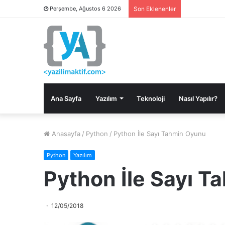
Perşembe, Ağustos 6 2026
Son Eklenenler
Ana Sayfa
Yazılım
Teknoloji
Nasıl Yapılır?
Anasayfa
/
Python
/
Python İle Sayı Tahmin Oyunu
Python
Yazılım
Python İle Sayı 
12/05/2018