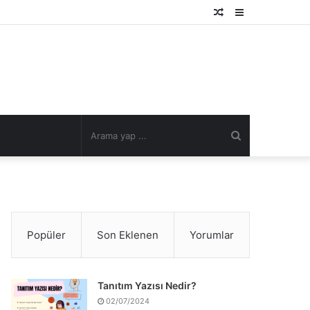
Rastgele
Kenar
Makale
Bölmesi
Arama
yap
...
Popüler
Son Eklenen
Yorumlar
Tanıtım Yazısı Nedir?
02/07/2024