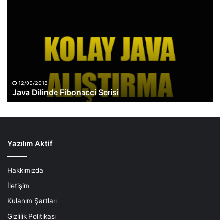
Dilinde
Fibonacci
Serisi
12/05/2018
Java Dilinde Fibonacci Serisi
Yazılım Aktif
Hakkımızda
İletişim
Kulanım Şartları
Gizlilik Politikası