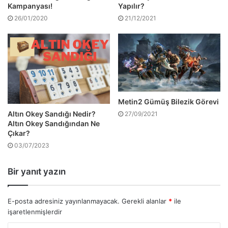
Kampanyası!
Yapılır?
26/01/2020
21/12/2021
Metin2 Gümüş Bilezik Görevi
Altın Okey Sandığı Nedir?
27/09/2021
Altın Okey Sandığından Ne
Çıkar?
03/07/2023
Bir yanıt yazın
E-posta adresiniz yayınlanmayacak.
Gerekli alanlar
*
ile
işaretlenmişlerdir