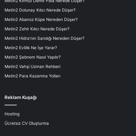
Metin2 Kırmızı Demir Pala Nerede Düşer?
Metin2 Dolunay Kılıcı Nerede Düşer?
Metin2 Abanoz Küpe Nereden Düşer?
Metin2 Zehir Kılıcı Nerede Düşer?
Metin2 Hidra’nın Sandığı Nereden Düşer?
Metin2 Evlilik Ne İşe Yarar?
Metin2 Şebnem Nasıl Yapılır?
Metin2 Vahşi Uzman Rehberi
Metin2 Para Kazanma Yolları
Reklam Kuşağı
Hosting
Ücretsiz CV Oluşturma