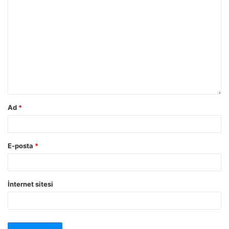
Ad
*
E-posta
*
İnternet sitesi