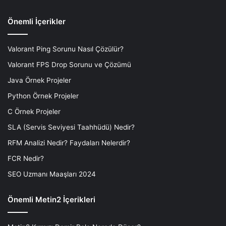
Önemli İçerikler
Valorant Ping Sorunu Nasıl Çözülür?
Valorant FPS Drop Sorunu ve Çözümü
Java Örnek Projeler
Python Örnek Projeler
C Örnek Projeler
SLA (Servis Seviyesi Taahhüdü) Nedir?
RFM Analizi Nedir? Faydaları Nelerdir?
FCR Nedir?
SEO Uzmanı Maaşları 2024
Önemli Metin2 İçerikleri