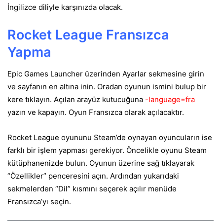
İngilizce diliyle karşınızda olacak.
Rocket League Fransızca
Yapma
Epic Games Launcher üzerinden Ayarlar sekmesine girin
ve sayfanın en altına inin. Oradan oyunun ismini bulup bir
kere tıklayın. Açılan arayüz kutucuğuna
-language=fra
yazın ve kapayın. Oyun Fransızca olarak açılacaktır.
Rocket League
oyununu Steam’de oynayan oyuncuların ise
farklı bir işlem yapması gerekiyor. Öncelikle oyunu Steam
kütüphanenizde bulun. Oyunun üzerine sağ tıklayarak
“Özellikler” penceresini açın. Ardından yukarıdaki
sekmelerden “Dil” kısmını seçerek açılır menüde
Fransızca’yı seçin.