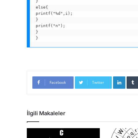
}

else{

printf("%d",i);

}

printf("n");

}

}
Linked
Facebook
Twitter
İlgili Makaleler