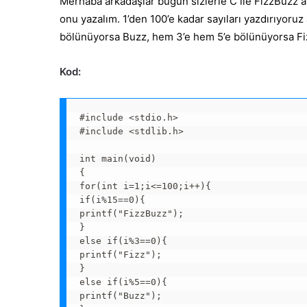
Merhaba arkadaşlar bugün sizlerle C ile FizzBuzz al
onu yazalım. 1’den 100’e kadar sayıları yazdırıyoruz
bölünüyorsa Buzz, hem 3’e hem 5’e bölünüyorsa Fi
Kod:
#include <stdio.h>

#include <stdlib.h>

int main(void)

{

for(int i=1;i<=100;i++){

if(i%15==0){

printf("FizzBuzz");

}

else if(i%3==0){

printf("Fizz");

}

else if(i%5==0){

printf("Buzz");
