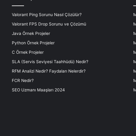
Valorant Ping Sorunu Nasıl Çözülür?
M
Valorant FPS Drop Sorunu ve Çözümü
M
Java Örnek Projeler
M
Python Örnek Projeler
M
C Örnek Projeler
M
SLA (Servis Seviyesi Taahhüdü) Nedir?
M
RFM Analizi Nedir? Faydaları Nelerdir?
M
FCR Nedir?
M
SEO Uzmanı Maaşları 2024
M