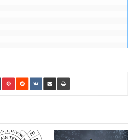
In
Tumblr
Pinterest
Reddit
VKontakte
E-Posta ile paylaş
Yazdır