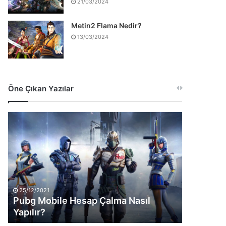
21/03/2024
Metin2 Flama Nedir?
13/03/2024
Öne Çıkan Yazılar
Pubg
Mobile
Hesap
Çalma
Nasıl
Yapılır?
25/12/2021
Pubg Mobile Hesap Çalma Nasıl
Yapılır?