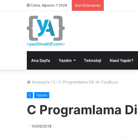
Cuma, Ağustos 7 2026
Son Eklenenler
Ana Sayfa
Yazılım
Teknoloji
Nasıl Yapılır?
Anasayfa
/
C
/
C Programlama Dili ile FizzBuzz
C
Yazılım
C Programlama Dil
10/06/2018