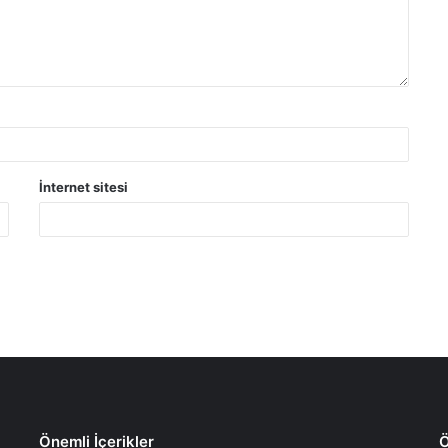
İnternet sitesi
Önemli İçerikler
Ö