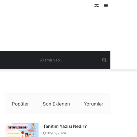
Rastgele
Kenar
Makale
Bölmesi
Arama
yap
...
Popüler
Son Eklenen
Yorumlar
Tanıtım Yazısı Nedir?
02/07/2024