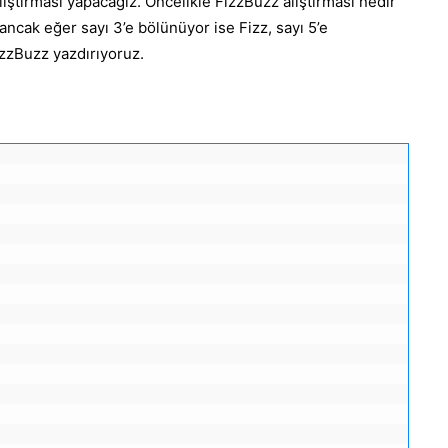
ıştırması yapacağız. Öncelikle FizzBuzz alıştırması nedir
 ancak eğer sayı 3’e bölünüyor ise Fizz, sayı 5’e
zzBuzz yazdırıyoruz.