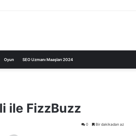
Oyun
SEO Uzmanı Maaşları 2024
i ile FizzBuzz
0
Bir dakikadan az