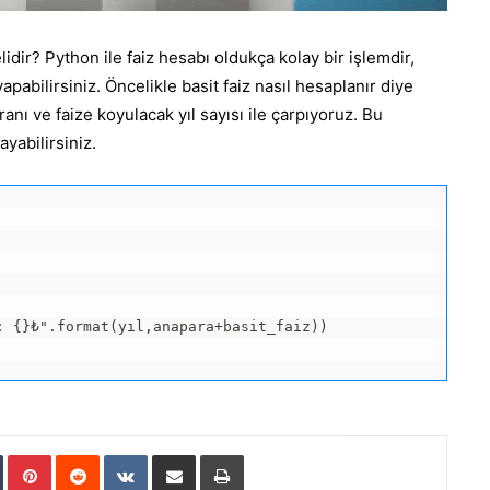
idir? Python ile faiz hesabı oldukça kolay bir işlemdir,
apabilirsiniz. Öncelikle basit faiz nasıl hesaplanır diye
anı ve faize koyulacak yıl sayısı ile çarpıyoruz. Bu
ayabilirsiniz.
 {}₺".format(yıl,anapara+basit_faiz))

In
Tumblr
Pinterest
Reddit
VKontakte
E-Posta ile paylaş
Yazdır