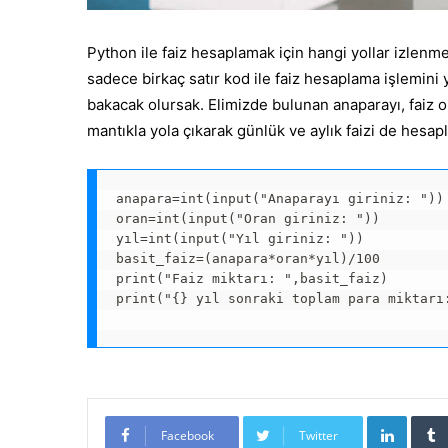
Python ile faiz hesaplamak için hangi yollar izlenmel
sadece birkaç satır kod ile faiz hesaplama işlemini y
bakacak olursak. Elimizde bulunan anaparayı, faiz or
mantıkla yola çıkarak günlük ve aylık faizi de hesapl
anapara=int(input("Anaparayı giriniz: "))

oran=int(input("Oran giriniz: "))

yıl=int(input("Yıl giriniz: "))

basit_faiz=(anapara*oran*yıl)/100

print("Faiz miktarı: ",basit_faiz)

print("{} yıl sonraki toplam para miktarı:
Linked
Facebook
Twitter