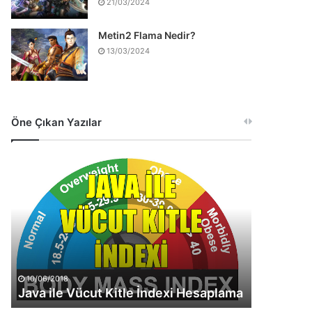
21/03/2024
Metin2 Flama Nedir?
13/03/2024
Öne Çıkan Yazılar
Java
ile
Vücut
Kitle
İndexi
Hesaplama
10/06/2018
Java ile Vücut Kitle İndexi Hesaplama