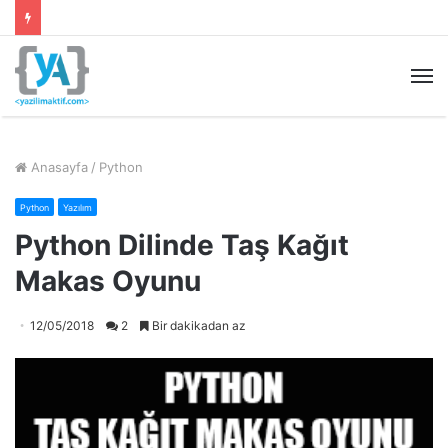
M
Anasayfa
/
Python
Python
Yazılım
Python Dilinde Taş Kağıt
Makas Oyunu
12/05/2018
2
Bir dakikadan az