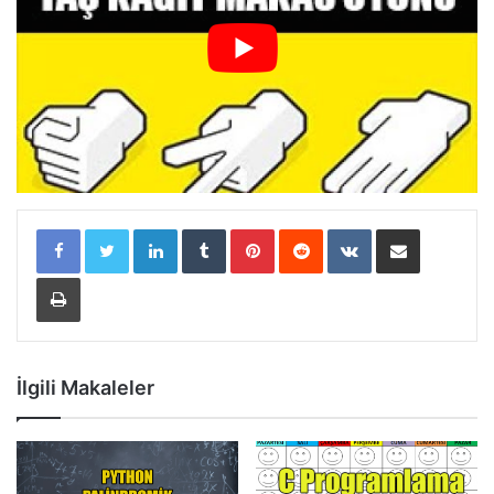
LinkedIn
Tumblr
Pinterest
Reddit
VKontakte
E-Posta ile paylaş
Yazdır
İlgili Makaleler