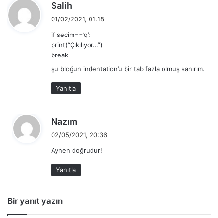
d
Salih
e
01/02/2021, 01:18
d
if secim==’q’:
i
print(“Çıkılıyor…”)
k
break
i
şu bloğun indentation’u bir tab fazla olmuş sanırım.
:
Yanıtla
d
Nazım
e
02/05/2021, 20:36
d
Aynen doğrudur!
i
k
Yanıtla
i
:
Bir yanıt yazın