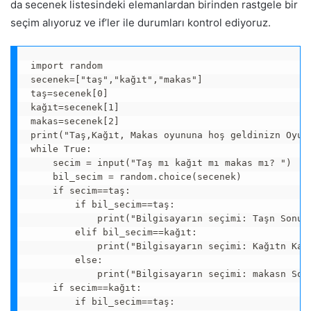
da secenek listesindeki elemanlardan birinden rastgele bir
seçim alıyoruz ve if’ler ile durumları kontrol ediyoruz.
import random

secenek=["taş","kağıt","makas"]

taş=secenek[0]

kağıt=secenek[1]

makas=secenek[2]

print("Taş,Kağıt, Makas oyununa hoş geldinizn Oyunu
while True:

    secim = input("Taş mı kağıt mı makas mı? ")

    bil_secim = random.choice(secenek)

    if secim==taş:

        if bil_secim==taş:

            print("Bilgisayarın seçimi: Taşn Sonuç:
        elif bil_secim==kağıt:

            print("Bilgisayarın seçimi: Kağıtn Kayb
        else:

            print("Bilgisayarın seçimi: makasn Sonu
    if secim==kağıt:

        if bil_secim==taş:
