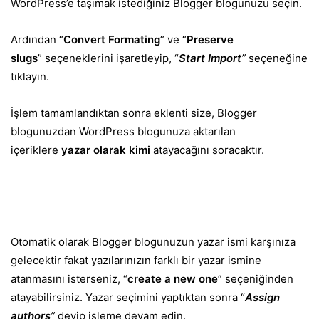
WordPress’e taşımak istediğiniz Blogger blogunuzu seçin.
Ardından “
Convert Formating
” ve “
Preserve
slugs
” seçeneklerini işaretleyip, “
Start Import
”
seçeneğine
tıklayın.
İşlem tamamlandıktan sonra eklenti size, Blogger
blogunuzdan WordPress blogunuza aktarılan
içeriklere
yazar olarak kimi
atayacağını soracaktır.
Otomatik olarak Blogger blogunuzun yazar ismi karşınıza
gelecektir fakat yazılarınızın farklı bir yazar ismine
atanmasını isterseniz, “
create a new one
” seçeniğinden
atayabilirsiniz. Yazar seçimini yaptıktan sonra “
Assign
authors
”
deyip işleme devam edin.