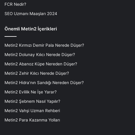
FCR Nedir?
SEO Uzmanı Maaşları 2024
Önemli Metin2 İçerikleri
Metin2 Kırmızı Demir Pala Nerede Düşer?
Metin2 Dolunay Kılıcı Nerede Düşer?
Metin2 Abanoz Küpe Nereden Düşer?
Metin2 Zehir Kılıcı Nerede Düşer?
Metin2 Hidra’nın Sandığı Nereden Düşer?
Metin2 Evlilik Ne İşe Yarar?
Metin2 Şebnem Nasıl Yapılır?
Metin2 Vahşi Uzman Rehberi
Metin2 Para Kazanma Yolları