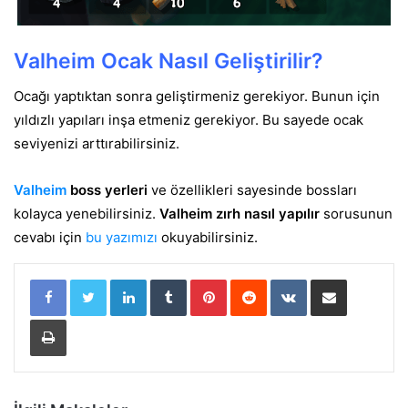
Valheim Ocak Nasıl Geliştirilir?
Ocağı yaptıktan sonra geliştirmeniz gerekiyor. Bunun için
yıldızlı yapıları inşa etmeniz gerekiyor. Bu sayede ocak
seviyenizi arttırabilirsiniz.
Valheim
boss yerleri
ve özellikleri sayesinde bossları
kolayca yenebilirsiniz.
Valheim zırh nasıl yapılır
sorusunun
cevabı için
bu yazımızı
okuyabilirsiniz.
LinkedIn
Tumblr
Pinterest
Reddit
VKontakte
E-Posta ile paylaş
Yazdır