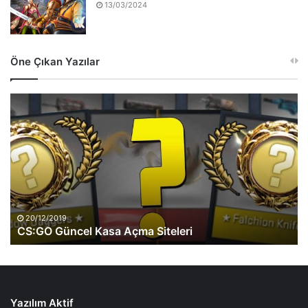
13/03/2024
Öne Çıkan Yazılar
CS:GO
Güncel
Kasa
Açma
Siteleri
20/12/2019
CS:GO Güncel Kasa Açma Siteleri
Yazılım Aktif