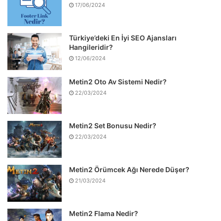
17/06/2024
Türkiye’deki En İyi SEO Ajansları
Hangileridir?
12/06/2024
Metin2 Oto Av Sistemi Nedir?
22/03/2024
Metin2 Set Bonusu Nedir?
22/03/2024
Metin2 Örümcek Ağı Nerede Düşer?
21/03/2024
Metin2 Flama Nedir?