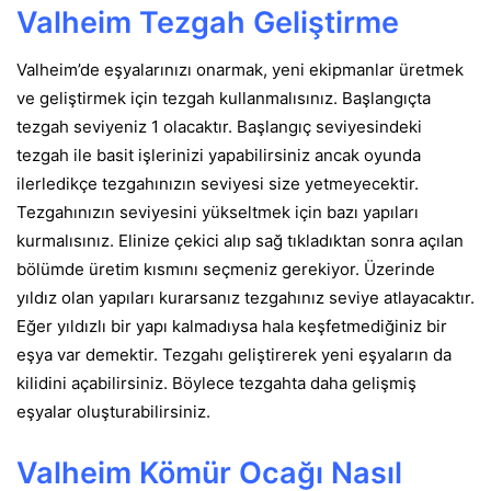
Valheim Tezgah Geliştirme
Valheim’de eşyalarınızı onarmak, yeni ekipmanlar üretmek
ve geliştirmek için tezgah kullanmalısınız. Başlangıçta
tezgah seviyeniz 1 olacaktır. Başlangıç seviyesindeki
tezgah ile basit işlerinizi yapabilirsiniz ancak oyunda
ilerledikçe tezgahınızın seviyesi size yetmeyecektir.
Tezgahınızın seviyesini yükseltmek için bazı yapıları
kurmalısınız. Elinize çekici alıp sağ tıkladıktan sonra açılan
bölümde üretim kısmını seçmeniz gerekiyor. Üzerinde
yıldız olan yapıları kurarsanız tezgahınız seviye atlayacaktır.
Eğer yıldızlı bir yapı kalmadıysa hala keşfetmediğiniz bir
eşya var demektir. Tezgahı geliştirerek yeni eşyaların da
kilidini açabilirsiniz. Böylece tezgahta daha gelişmiş
eşyalar oluşturabilirsiniz.
Valheim Kömür Ocağı Nasıl