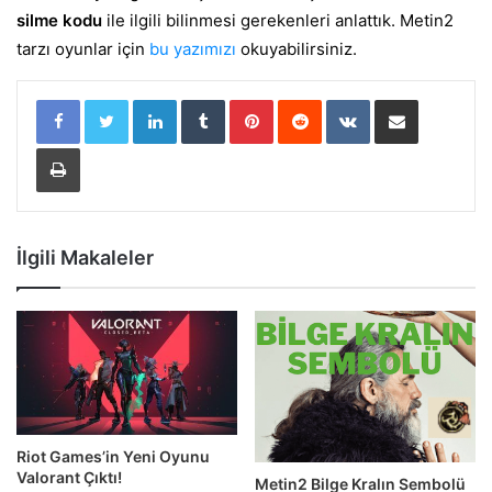
silme kodu
ile ilgili bilinmesi gerekenleri anlattık.
Metin2
tarzı oyunlar için
bu yazımızı
okuyabilirsiniz.
LinkedIn
Tumblr
Pinterest
Reddit
VKontakte
E-Posta ile paylaş
Yazdır
İlgili Makaleler
Riot Games’in Yeni Oyunu
Valorant Çıktı!
Metin2 Bilge Kralın Sembolü