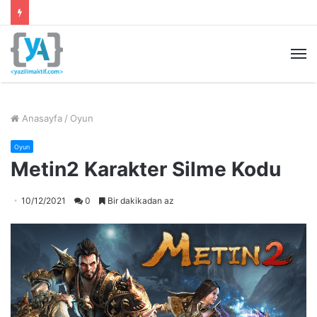
M
Anasayfa
/
Oyun
Oyun
Metin2 Karakter Silme Kodu
10/12/2021
0
Bir dakikadan az