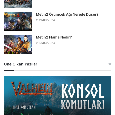
Metin2 Örümcek Ağı Nerede Düşer?
21/03/2024
Metin2 Flama Nedir?
13/03/2024
Öne Çıkan Yazılar
Valheim
Hileleri
ve
Konsol
Komutları