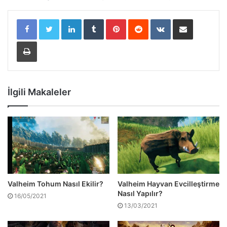
LinkedIn
Tumblr
Pinterest
Reddit
VKontakte
E-Posta ile paylaş
Yazdır
İlgili Makaleler
Valheim Tohum Nasıl Ekilir?
Valheim Hayvan Evcilleştirme
Nasıl Yapılır?
16/05/2021
13/03/2021