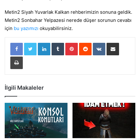
Metin2
Siyah Yuvarlak Kalkan rehberimizin sonuna geldik.
Metin2 Sonbahar Yelpazesi nerede düşer sorunun cevabı
için
bu yazımızı
okuyabilirsiniz.
LinkedIn
Tumblr
Pinterest
Reddit
VKontakte
E-Posta ile paylaş
Yazdır
İlgili Makaleler