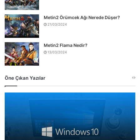
Metin2 Örümcek Ağı Nerede Düşer?
21/03/2024
Metin2 Flama Nedir?
13/03/2024
Öne Çıkan Yazılar
Microsoft’tan
Açıklama:
Son
Windows
10
Güncellemesini
Kaldırın!