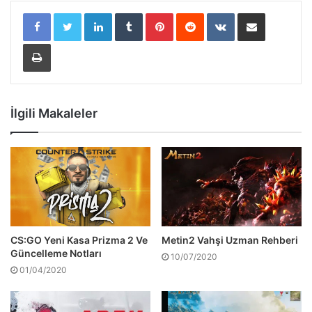
LinkedIn
Tumblr
Pinterest
Reddit
VKontakte
E-Posta ile paylaş
Yazdır
İlgili Makaleler
CS:GO Yeni Kasa Prizma 2 Ve
Metin2 Vahşi Uzman Rehberi
Güncelleme Notları
10/07/2020
01/04/2020