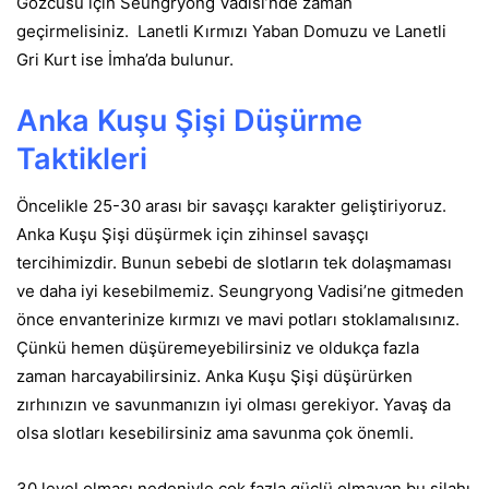
Gözcüsü için Seungryong Vadisi’nde zaman
geçirmelisiniz. Lanetli Kırmızı Yaban Domuzu ve Lanetli
Gri Kurt ise İmha’da bulunur.
Anka Kuşu Şişi
Düşürme
Taktikleri
Öncelikle 25-30 arası bir savaşçı karakter geliştiriyoruz.
Anka Kuşu Şişi düşürmek için zihinsel savaşçı
tercihimizdir. Bunun sebebi de slotların tek dolaşmaması
ve daha iyi kesebilmemiz. Seungryong Vadisi’ne gitmeden
önce envanterinize kırmızı ve mavi potları stoklamalısınız.
Çünkü hemen düşüremeyebilirsiniz ve oldukça fazla
zaman harcayabilirsiniz. Anka Kuşu Şişi düşürürken
zırhınızın ve savunmanızın iyi olması gerekiyor. Yavaş da
olsa slotları kesebilirsiniz ama savunma çok önemli.
30 level olması nedeniyle çok fazla güçlü olmayan bu silahı