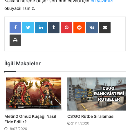
Kalkanı nerede düşer sorunun cevabı için
bu yazımızı
okuyabilirsiniz.
LinkedIn
Tumblr
Pinterest
Reddit
VKontakte
E-Posta ile paylaş
Yazdır
İlgili Makaleler
Metin2 Omuz Kuşağı Nasıl
CS:GO Rütbe Sıralaması
Elde Edilir?
21/11/2020
18/07/2020