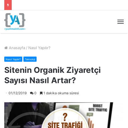
M
Anasayfa
/
Nasıl Yapılır?
Nasıl Yapılır?
Teknoloji
Sitenin Organik Ziyaretçi
Sayısı Nasıl Artar?
01/12/2019
0
1 dakika okuma süresi