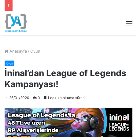
M
Anasayfa
/
Oyun
Oyun
İninal’dan League of Legends
Kampanyası!
26/01/2020
0
1 dakika okuma süresi