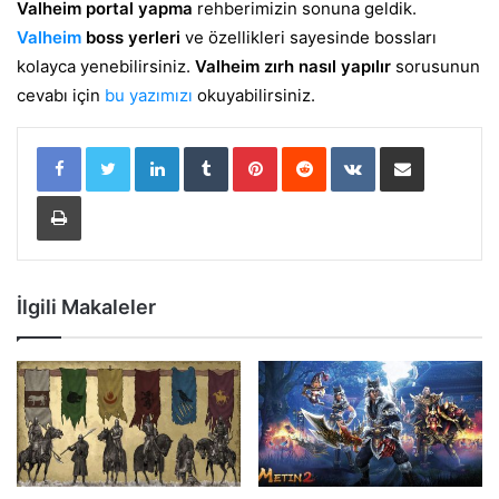
Valheim portal yapma
rehberimizin sonuna geldik.
Valheim
boss yerleri
ve özellikleri sayesinde bossları
kolayca yenebilirsiniz.
Valheim zırh nasıl yapılır
sorusunun
cevabı için
bu yazımızı
okuyabilirsiniz.
LinkedIn
Tumblr
Pinterest
Reddit
VKontakte
E-Posta ile paylaş
Yazdır
İlgili Makaleler