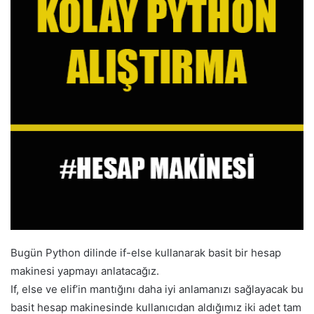
Bugün Python dilinde if-else kullanarak basit bir hesap
makinesi yapmayı anlatacağız.
If, else ve elif’in mantığını daha iyi anlamanızı sağlayacak bu
basit hesap makinesinde kullanıcıdan aldığımız iki adet tam