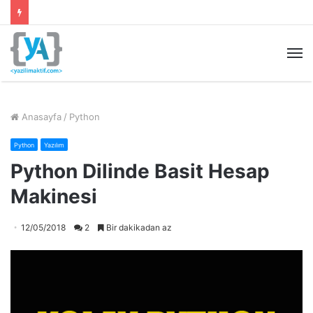
M
Anasayfa
/
Python
Python
Yazılım
Python Dilinde Basit Hesap
Makinesi
12/05/2018
2
Bir dakikadan az