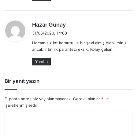
d
Hazar Günay
e
31/05/2020, 14:03
d
Hocam siz int komutu ile bir şeyi almış olabilirsiniz
i
ancak intin ilk parantezi eksik. Kolay gelsin.
k
i
Yanıtla
:
Bir yanıt yazın
E-posta adresiniz yayınlanmayacak.
Gerekli alanlar
*
ile
işaretlenmişlerdir