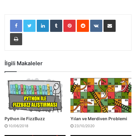
LinkedIn
Tumblr
Pinterest
Reddit
VKontakte
E-Posta ile paylaş
Yazdır
İlgili Makaleler
Python ile FizzBuzz
Yılan ve Merdiven Problemi
10/06/2018
23/10/2020