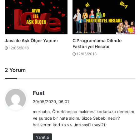
Java ile Aşk Ölçer Yapımı
C Programlama Dilinde
Faktöriyel Hesabı
12/05/2018
12/05/2018
2 Yorum
d
Fuat
e
30/05/2020, 06:01
d
merhaba, Örnek hesap makinesi kodunuzu denedim
i
ve şurada bir hata aldım. Sizce Sebebi nedir?
k
hat veren kod >>>> ,int(sayi1+sayi2))
i
:
Yanıtla