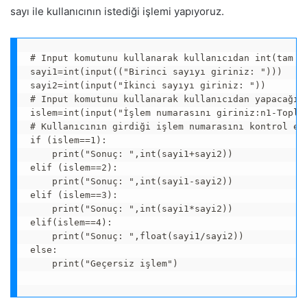
sayı ile kullanıcının istediği işlemi yapıyoruz.
# Input komutunu kullanarak kullanıcıdan int(tam sa
sayi1=int(input(("Birinci sayıyı giriniz: ")))

sayi2=int(input("İkinci sayıyı giriniz: "))

# Input komutunu kullanarak kullanıcıdan yapacağı i
islem=int(input("İşlem numarasını giriniz:n1-Toplam
# Kullanıcının girdiği işlem numarasını kontrol edi
if (islem==1):

    print("Sonuç: ",int(sayi1+sayi2))

elif (islem==2):

    print("Sonuç: ",int(sayi1-sayi2))

elif (islem==3):

    print("Sonuç: ",int(sayi1*sayi2))

elif(islem==4):

    print("Sonuç: ",float(sayi1/sayi2))

else:

    print("Geçersiz işlem")
