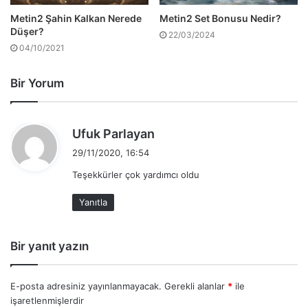
Metin2 Şahin Kalkan Nerede
Metin2 Set Bonusu Nedir?
Düşer?
22/03/2024
04/10/2021
Bir Yorum
d
Ufuk Parlayan
e
29/11/2020, 16:54
d
Teşekkürler çok yardımcı oldu
i
k
Yanıtla
i
:
Bir yanıt yazın
E-posta adresiniz yayınlanmayacak.
Gerekli alanlar
*
ile
işaretlenmişlerdir