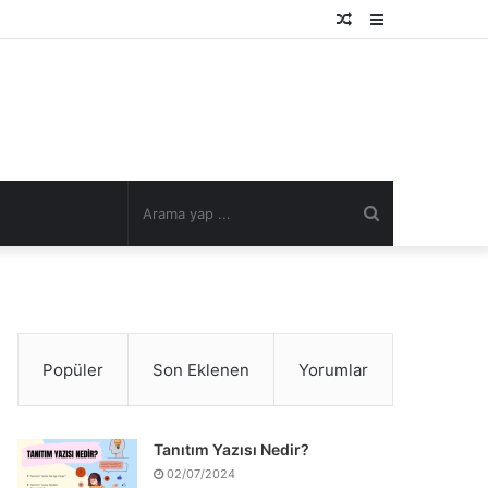
Rastgele
Kenar
Makale
Bölmesi
Arama
yap
...
Popüler
Son Eklenen
Yorumlar
Tanıtım Yazısı Nedir?
02/07/2024