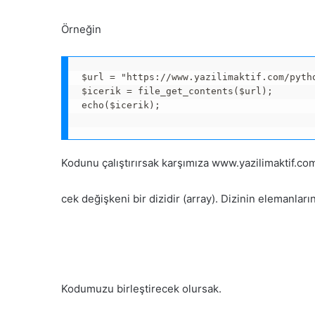
Örneğin
$url = "https://www.yazilimaktif.com/pytho
$icerik = file_get_contents($url);

echo($icerik);

Kodunu çalıştırırsak karşımıza www.yazilimaktif.com
cek değişkeni bir dizidir (array). Dizinin elemanlar
Kodumuzu birleştirecek olursak.