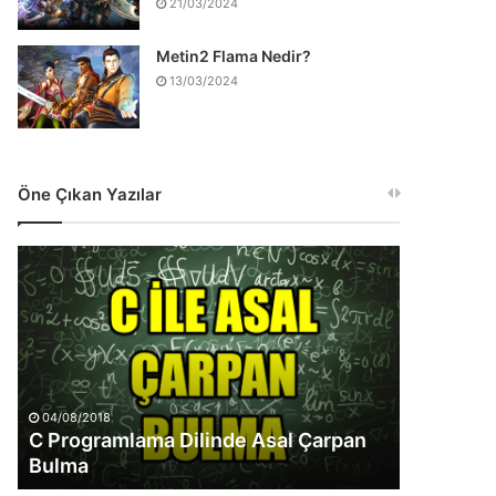
21/03/2024
Metin2 Flama Nedir?
13/03/2024
Öne Çıkan Yazılar
C
Programlama
Dilinde
Asal
Çarpan
Bulma
04/08/2018
C Programlama Dilinde Asal Çarpan
Bulma