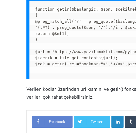
function getir($baslangic, $son, $cekilmek
{

@preg_match_all('/' . preg_quote($baslangi
'(.*?)'. preg_quote($son, '/').'/i', $ceki
return @$m[1];

}

$url = "https://www.yazilimaktif.com/pytho
$icerik = file_get_contents($url);

$cek = getir('rel="bookmark">','</a>',$ice
Verilen kodlar üzerinden url kısmını ve getir() fon
verileri çok rahat çekebilirsiniz.
Linked
Facebook
Twitter