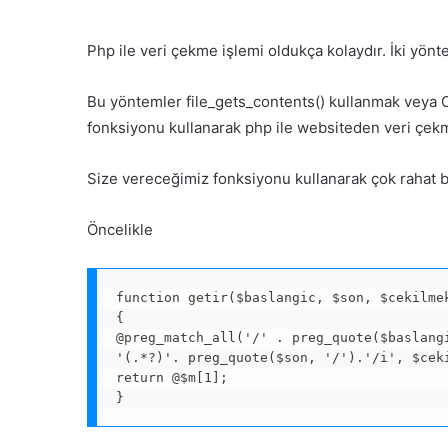
Php ile veri çekme işlemi oldukça kolaydır. İki yönte
Bu yöntemler file_gets_contents() kullanmak veya C
fonksiyonu kullanarak php ile websiteden veri çekm
Size vereceğimiz fonksiyonu kullanarak çok rahat bir
Öncelikle
function getir($baslangic, $son, $cekilmek
{

@preg_match_all('/' . preg_quote($baslangi
'(.*?)'. preg_quote($son, '/').'/i', $ceki
return @$m[1];

}