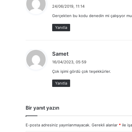
e
24/06/2019, 11:14
d
Gerçekten bu kodu denedin mi çalışıyor mu
i
k
Yanıtla
i
:
d
Samet
e
16/04/2023, 05:59
d
Çok işimi gördü çok teşekkürler.
i
k
Yanıtla
i
:
Bir yanıt yazın
E-posta adresiniz yayınlanmayacak.
Gerekli alanlar
*
ile iş