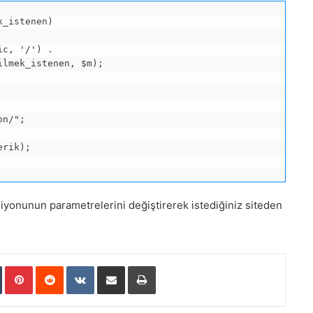
_istenen)

c, '/') .

lmek_istenen, $m);

n/";

rik);

ksiyonunun parametrelerini değiştirerek istediğiniz siteden
In
Tumblr
Pinterest
Reddit
VKontakte
E-Posta ile paylaş
Yazdır