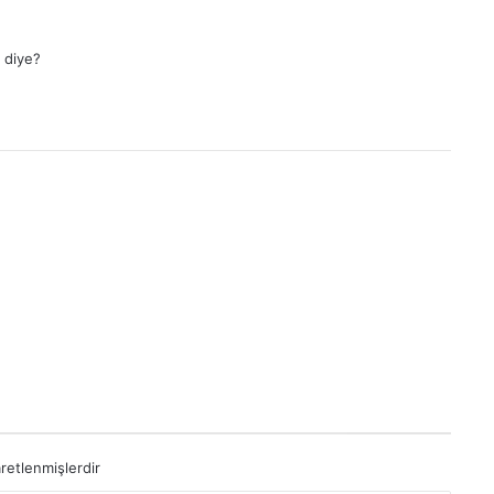
 diye?
aretlenmişlerdir