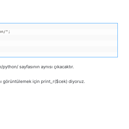
n/";

/python/ sayfasının aynısı çıkacaktır.
ını görüntülemek için print_r($cek) diyoruz.