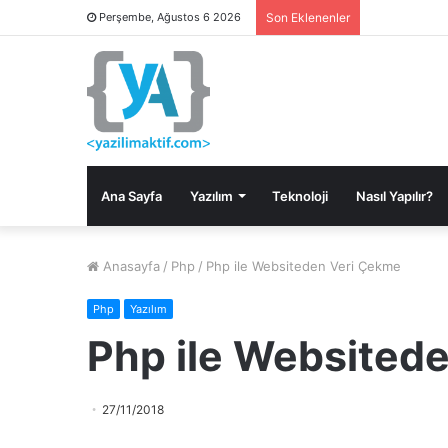
Perşembe, Ağustos 6 2026
Son Eklenenler
Ana Sayfa
Yazılım
Teknoloji
Nasıl Yapılır?
Anasayfa
/
Php
/
Php ile Websiteden Veri Çekme
Php
Yazılım
Php ile Websited
27/11/2018