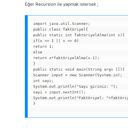
Eğer Recursion ile yapmak istersek ;
import java.util.Scanner;

public class faktöriyel{

public static int faktöriyelAlma(int x){

if(x == 1 || x == 0)

return 1;

else

return x*faktöriyelAlma(x-1);

}

public static void main(String args []){

Scanner input = new Scanner(System.in);

int sayi;

System.out.println("Sayı giriniz: ");

sayi = input.nextInt();

System.out.println("Faktöriyel: "+faktöriy
}
