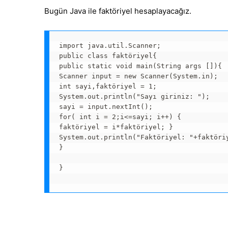
Bugün Java ile faktöriyel hesaplayacağız.
import java.util.Scanner;

public class faktöriyel{

public static void main(String args []){

Scanner input = new Scanner(System.in);

int sayi,faktöriyel = 1;

System.out.println("Sayı giriniz: ");

sayi = input.nextInt();

for( int i = 2;i<=sayi; i++) {

faktöriyel = i*faktöriyel; }

System.out.println("Faktöriyel: "+faktöriy
}

}
