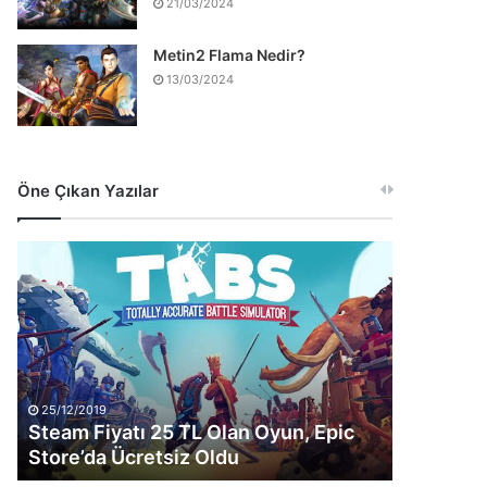
21/03/2024
Metin2 Flama Nedir?
13/03/2024
Öne Çıkan Yazılar
Steam
Fiyatı
25
TL
Olan
Oyun,
Epic
Store’da
25/12/2019
Steam Fiyatı 25 TL Olan Oyun, Epic
Ücretsiz
Store’da Ücretsiz Oldu
Oldu