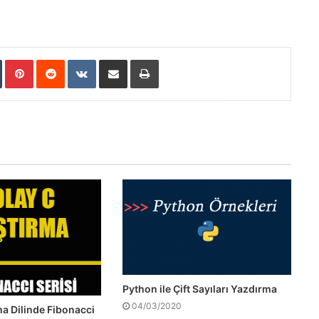
In
Tumblr
Pinterest
Reddit
VKontakte
E-Posta ile paylaş
Yazdır
Python ile Çift Sayıları Yazdırma
04/03/2020
a Dilinde Fibonacci