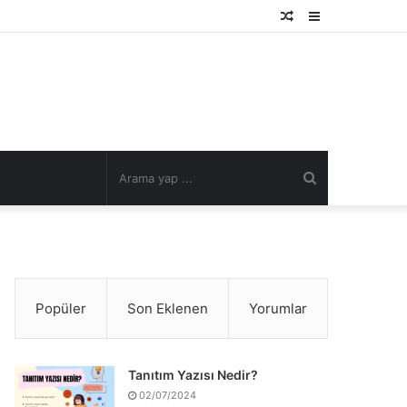
Rastgele
Kenar
Makale
Bölmesi
Arama
yap
...
Popüler
Son Eklenen
Yorumlar
Tanıtım Yazısı Nedir?
02/07/2024