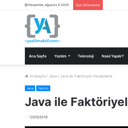
Perşembe, Ağustos 6 2026
Son Eklenenler
Ana Sayfa
Yazılım
Teknoloji
Nasıl Yapılır?
Anasayfa
/
Java
/
Java ile Faktöriyel Hesaplama
Java
Yazılım
Java ile Faktöriy
12/05/2018